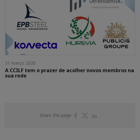
31 março 2026
A CCILF tem o prazer de acolher novos membros na
sua rede
Share
Share
Share
Share this page
on
on
on
Facebook
Twitter
Linkedin