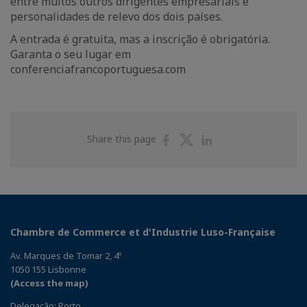
entre muitos outros dirigentes empresariais e
personalidades de relevo dos dois países.
A entrada é gratuita, mas a inscrição é obrigatória.
Garanta o seu lugar em
conferenciafrancoportuguesa.com
Share
Share
Share
Share this page
on
on
on
Facebook
Twitter
Linkedin
Chambre de Commerce et d'Industrie Luso-Française
Av. Marques de Tomar 2, 4º
1050 155 Lisbonne
(Access the map)
Delegação: Porto