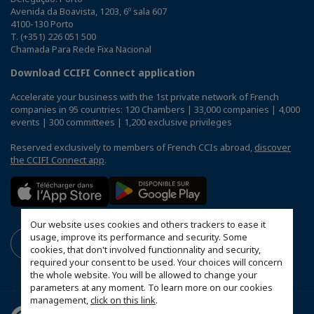
Avenida da Boavista, 1203, 6º sala 607
4100-130 Porto
T. (+351) 226 051 500
Chamada Para Rede Fixa Nacional
Download CCIFI Connect application
Accelerate your business with the 1st private network of French
companies in 95 countries: 120 Chambers | 33,000 companies | 4,000
events | 300 committees | 1,200 exclusive privileges
Reserved exclusively to members of French CCIs abroad,
discover
the CCIFI Connect app
.
Our website uses cookies and others trackers to ease it
usage, improve its performance and security. Some
cookies, that don't involved functionnality and security,
required your consent to be used. Your choices will concern
the whole website. You will be allowed to change your
parameters at any moment. To learn more on our cookies
management,
click on this link
.