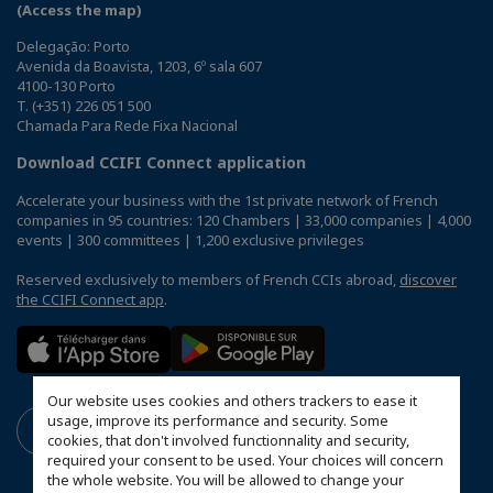
(Access the map)
Delegação: Porto
Avenida da Boavista, 1203, 6º sala 607
4100-130 Porto
T. (+351) 226 051 500
Chamada Para Rede Fixa Nacional
Download CCIFI Connect application
Accelerate your business with the 1st private network of French
companies in 95 countries: 120 Chambers | 33,000 companies | 4,000
events | 300 committees | 1,200 exclusive privileges
Reserved exclusively to members of French CCIs abroad,
discover
the CCIFI Connect app
.
Our website uses cookies and others trackers to ease it
usage, improve its performance and security. Some
cookies, that don't involved functionnality and security,
required your consent to be used. Your choices will concern
the whole website. You will be allowed to change your