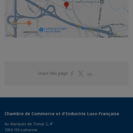
Share
Share
Share
Share this page
on
on
on
Facebook
Twitter
Linkedin
Chambre de Commerce et d'Industrie Luso-Française
Av. Marques de Tomar 2, 4º
1050 155 Lisbonne