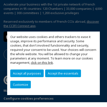
Accelerate your business with the 1st private network of French
companies in 95 countries: 120 Chambers | 33,000 companies | 4,000
events | 300 committees | 1,200 exclusive privileges
Reserved exclusively to members of French CCIs abroad,
discover
the CCIFI Connect app
.
Our website uses cookies and others trackers to ease it
usage, improve its performance and security. Some
cookies, that don't involved functionnality and security,
required your consent to be used. Your choices will concern
the whole website. You will be allowed to change your
parameters at any moment. To learn more on our cookies
management,
click on this link
.
Accept all purposes
Accept the essentials
Customize
Mapa do site
Menções legais
Politica de privacidade
Configure cookies preferences
© 2026 Chambre de Commerce et d'Industrie Luso-Française