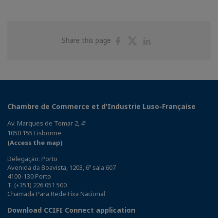
Share
Share
Share
Share this page
on
on
on
Facebook
Twitter
Linkedin
Chambre de Commerce et d'Industrie Luso-Française
Av. Marques de Tomar 2, 4º
1050 155 Lisbonne
(Access the map)
Delegação: Porto
Avenida da Boavista, 1203, 6º sala 607
4100-130 Porto
T. (+351) 226 051 500
Chamada Para Rede Fixa Nacional
Download CCIFI Connect application