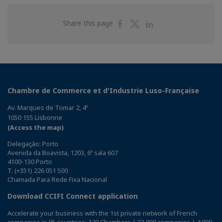
Share
Share
Share
Share this page
on
on
on
Facebook
Twitter
Linkedin
Chambre de Commerce et d'Industrie Luso-Française
Av. Marques de Tomar 2, 4º
1050 155 Lisbonne
(Access the map)
Delegação: Porto
Avenida da Boavista, 1203, 6º sala 607
4100-130 Porto
T. (+351) 226 051 500
Chamada Para Rede Fixa Nacional
Download CCIFI Connect application
Accelerate your business with the 1st private network of French