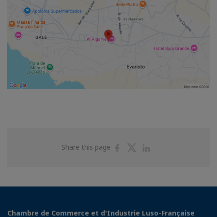
Share
Share
Share
Share this page
on
on
on
Facebook
Twitter
Linkedin
Chambre de Commerce et d'Industrie Luso-Française