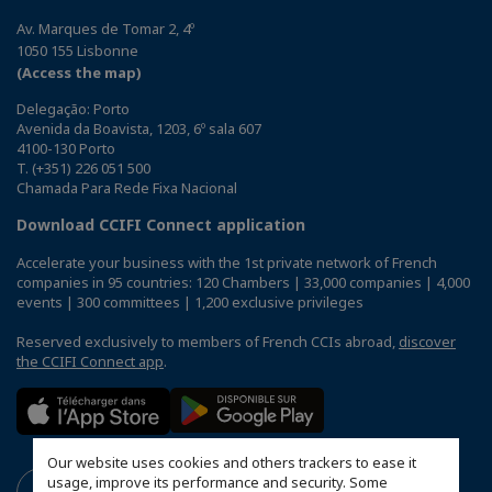
Av. Marques de Tomar 2, 4º
1050 155 Lisbonne
(Access the map)
Delegação: Porto
Avenida da Boavista, 1203, 6º sala 607
4100-130 Porto
T. (+351) 226 051 500
Chamada Para Rede Fixa Nacional
Download CCIFI Connect application
Accelerate your business with the 1st private network of French
companies in 95 countries: 120 Chambers | 33,000 companies | 4,000
events | 300 committees | 1,200 exclusive privileges
Reserved exclusively to members of French CCIs abroad,
discover
the CCIFI Connect app
.
Our website uses cookies and others trackers to ease it
usage, improve its performance and security. Some