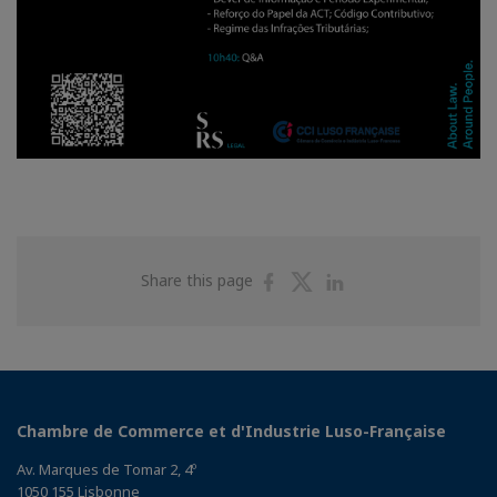
Share
Share
Share
Share this page
on
on
on
Facebook
Twitter
Linkedin
Chambre de Commerce et d'Industrie Luso-Française
Av. Marques de Tomar 2, 4º
1050 155 Lisbonne