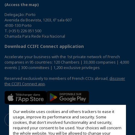
(Access the map)
Delegação: Porto
Avenida da Boavista, 1203, 6º sala 607
4100-130 Porto
T. (+351) 226 051 500
Chamada Para Rede Fixa Nacional
Download CCIFI Connect application
Accelerate your business with the 1st private network of French
companies in 95 countries: 120 Chambers | 33,000 companies | 4,000
events | 300 committees | 1,200 exclusive privileges
Reserved exclusively to members of French CCIs abroad,
discover
the CCIFI Connect app
.
Our website uses cookies and others trackers to ease it
usage, improve its performance and security. Some
cookies, that don't involved functionnality and security,
required your consent to be used. Your choices will concern
the whole website. You will be allowed to change your