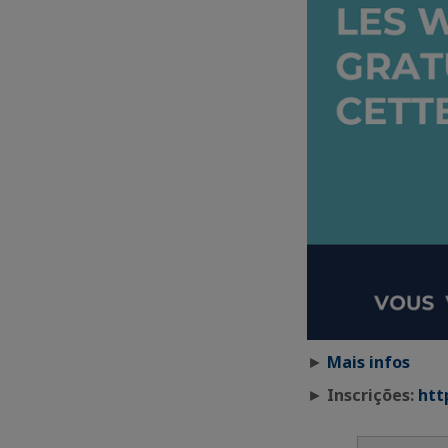
►
Mais infos
►
Inscrições:
htt