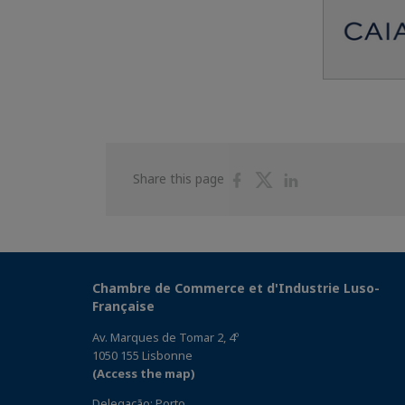
Share
Share
Share
Share this page
on
on
on
Facebook
Twitter
Linkedin
Chambre de Commerce et d'Industrie Luso-
Française
Av. Marques de Tomar 2, 4º
1050 155 Lisbonne
(Access the map)
Delegação: Porto