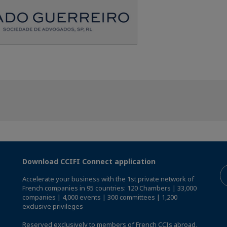
Download CCIFI Connect application
Accelerate your business with the 1st private network of
French companies in 95 countries: 120 Chambers | 33,000
companies | 4,000 events | 300 committees | 1,200
exclusive privileges
Reserved exclusively to members of French CCIs abroad,