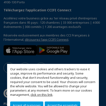
4100-130 Porto
Téléchargez l’application CCIFI Connect
Accélérez votre business grâce au 1er réseau privé d'entreprises
françaises dans 95 pays : 120 chambres | 33 000 entreprises | 4 000
événements | 300 comités | 1 200 avantages exclusifs
Réservée exclusivement aux membres des CCI Françaises à
l'International,
découvrez l'app CCIFI Connect
.
Our website uses cookies and others trackers to ease it
usage, improve its performance and security. Some
cookies, that don't involved functionnality and security,
required your consent to be used. Your choices will concern
the whole website. You will be allowed to change your
parameters at any moment. To learn more on our cookies
management,
click on this link
.
Plan du site
Mentions légales
Accept all purposes
Accept the essentials