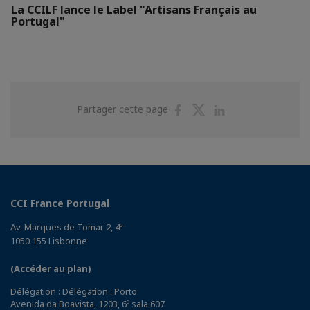
La CCILF lance le Label "Artisans Français au
Portugal"
Partager
Partager
Partager
Partager cette page
sur
sur
sur
Facebook
Twitter
Linkedin
CCI France Portugal
Av. Marques de Tomar 2, 4º
1050 155 Lisbonne
(Accéder au plan)
Délégation : Délégation : Porto
Avenida da Boavista, 1203, 6º sala 607