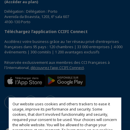
(Accéder au plan)
Délégation : Délégation : Porto
Avenida da Boavista, 1203, 6º sala 607
4100-130 Porto
Téléchargez l’application CCIFI Connect
Accélérez votre business grâce au 1er réseau privé d'entreprises
françaises dans 95 pays : 120 chambres | 33 000 entreprises | 4 000
événements | 300 comités | 1 200 avantages exclusifs
Réservée exclusivement aux membres des CCI Françaises à
l'International,
découvrez l'app CCIFI Connect
.
Our website uses cookies and others trackers to ease it
usage, improve its performance and security. Some
cookies, that don't involved functionnality and security,
required your consent to be used. Your choices will concern
the whole website. You will be allowed to change your