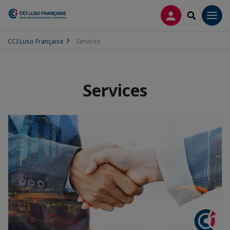
CONNEXION
RECHERCH
Men
CCI Luso Française
Services
Services