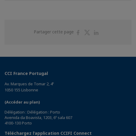
Partager
Partager
Partager
Partager cette page
sur
sur
sur
Facebook
Twitter
Linkedin
CCI France Portugal
Av. Marques de Tomar 2, 4º
1050 155 Lisbonne
(Accéder au plan)
Délégation : Délégation : Porto
Avenida da Boavista, 1203, 6º sala 607
4100-130 Porto
Téléchargez l’application CCIFI Connect