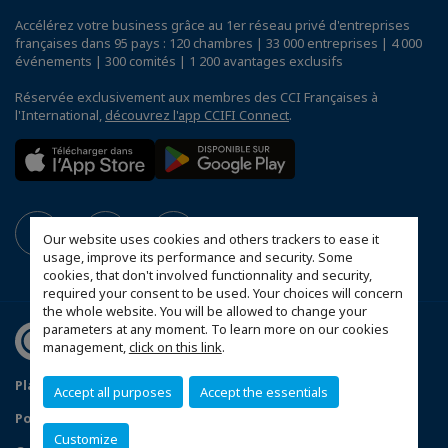
Accélérez votre business grâce au 1er réseau privé d'entreprises
françaises dans 95 pays : 120 chambres | 33 000 entreprises | 4 000
événements | 300 comités | 1 200 avantages exclusifs
Réservée exclusivement aux membres des CCI Françaises à
l'International,
découvrez l'app CCIFI Connect
.
Our website uses cookies and others trackers to ease it
usage, improve its performance and security. Some
cookies, that don't involved functionnality and security,
required your consent to be used. Your choices will concern
the whole website. You will be allowed to change your
parameters at any moment. To learn more on our cookies
management,
click on this link
.
Plan du site
Mentions légales
Accept all purposes
Accept the essentials
Politique de confidentialité
Customize