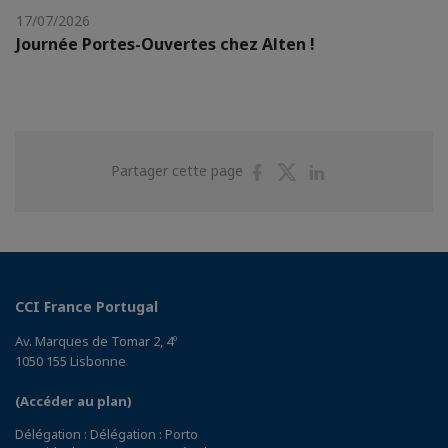
17/07/2026
Journée Portes-Ouvertes chez Alten !
Partager
Partager
Partager
Partager cette page
sur
sur
sur
Facebook
Twitter
Linkedin
CCI France Portugal
Av. Marques de Tomar 2, 4º
1050 155 Lisbonne
(Accéder au plan)
Délégation : Délégation : Porto