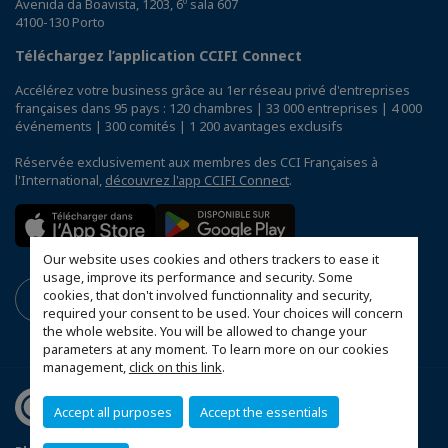
Avenida da Boavista, 1203, 6º sala 607
4100-130 Porto
Téléchargez l’application CCIFI Connect
Accélérez votre business grâce au 1er réseau privé d'entreprises
françaises dans 95 pays : 120 chambres | 33 000 entreprises | 4 000
événements | 300 comités | 1 200 avantages exclusifs
Réservée exclusivement aux membres des CCI Françaises à
l'International,
découvrez l'app CCIFI Connect
.
Our website uses cookies and others trackers to ease it
usage, improve its performance and security. Some
cookies, that don't involved functionnality and security,
required your consent to be used. Your choices will concern
the whole website. You will be allowed to change your
parameters at any moment. To learn more on our cookies
management,
click on this link
.
Accept all purposes
Accept the essentials