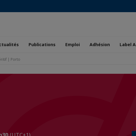
ctualités
Publications
Emploi
Adhésion
Label A
ritif | Porto
0h30
(UTC+1)