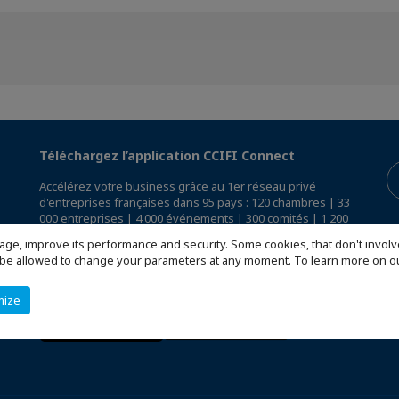
Téléchargez l’application CCIFI Connect
Accélérez votre business grâce au 1er réseau privé
d'entreprises françaises dans 95 pays : 120 chambres | 33
000 entreprises | 4 000 événements | 300 comités | 1 200
avantages exclusifs
age, improve its performance and security. Some cookies, that don't involv
ill be allowed to change your parameters at any moment. To learn more on
Réservée exclusivement aux membres des CCI Françaises
à l'International,
découvrez l'app CCIFI Connect
.
mize