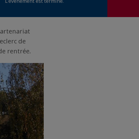
L'événement est terminé.
artenariat
Leclerc de
 de rentrée.