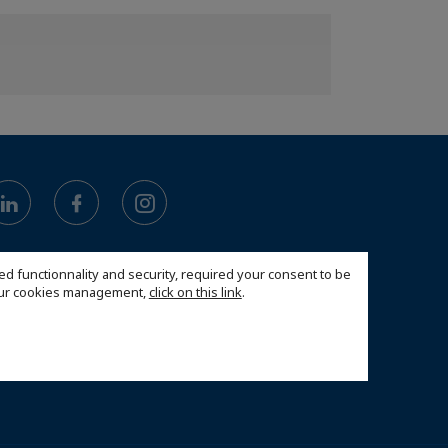
ed functionnality and security, required your consent to be
 our cookies management,
click on this link
.