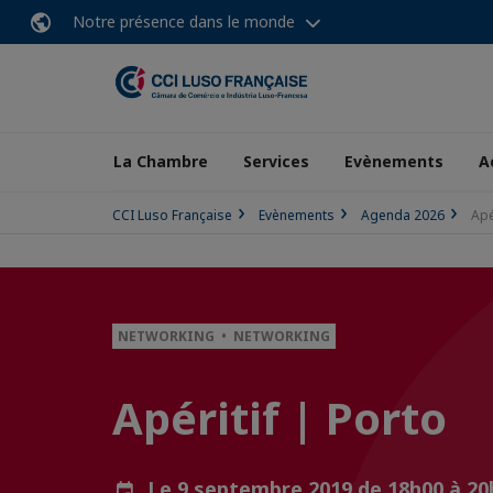
Notre présence dans le monde
La Chambre
Services
Evènements
A
CCI Luso Française
Evènements
Agenda 2026
Apé
NETWORKING • NETWORKING
Apéritif | Porto
Le 9 septembre 2019 de 18h00 à 2