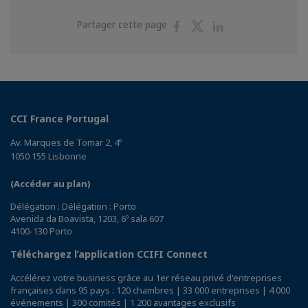
Partager
Partager
Partager
Partager cette page
sur
sur
sur
Facebook
Twitter
Linkedin
CCI France Portugal
Av. Marques de Tomar 2, 4º
1050 155 Lisbonne
(Accéder au plan)
Délégation : Délégation : Porto
Avenida da Boavista, 1203, 6º sala 607
4100-130 Porto
Téléchargez l’application CCIFI Connect
Accélérez votre business grâce au 1er réseau privé d'entreprises
françaises dans 95 pays : 120 chambres | 33 000 entreprises | 4 000
événements | 300 comités | 1 200 avantages exclusifs