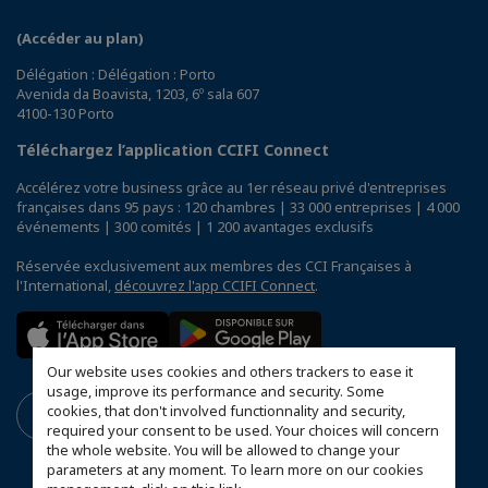
(Accéder au plan)
Délégation : Délégation : Porto
Avenida da Boavista, 1203, 6º sala 607
4100-130 Porto
Téléchargez l’application CCIFI Connect
Accélérez votre business grâce au 1er réseau privé d'entreprises
françaises dans 95 pays : 120 chambres | 33 000 entreprises | 4 000
événements | 300 comités | 1 200 avantages exclusifs
Réservée exclusivement aux membres des CCI Françaises à
l'International,
découvrez l'app CCIFI Connect
.
Our website uses cookies and others trackers to ease it
usage, improve its performance and security. Some
cookies, that don't involved functionnality and security,
required your consent to be used. Your choices will concern
the whole website. You will be allowed to change your
parameters at any moment. To learn more on our cookies