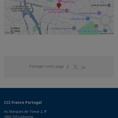
Partager
Partager
Partager
Partager cette page
sur
sur
sur
Facebook
Twitter
Linkedin
CCI France Portugal
Av. Marques de Tomar 2, 4º
1050 155 Lisbonne