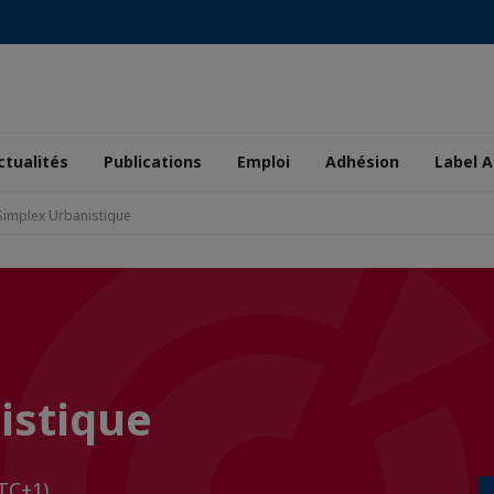
ctualités
Publications
Emploi
Adhésion
Label A
Simplex Urbanistique
istique
TC+1)