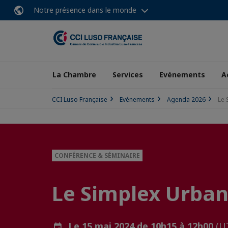
Notre présence dans le monde
La Chambre
Services
Evènements
A
CCI Luso Française
Evènements
Agenda 2026
Le 
CONFÉRENCE & SÉMINAIRE
Le Simplex Urban
Le 15 mai 2024 de 10h15 à 12h00
(U