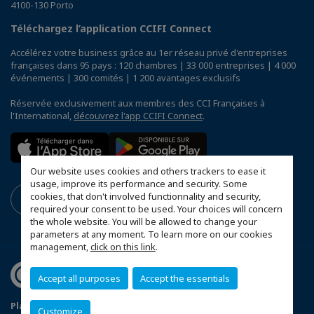
4100-130 Porto
Téléchargez l’application CCIFI Connect
Accélérez votre business grâce au 1er réseau privé d'entreprises
françaises dans 95 pays : 120 chambres | 33 000 entreprises | 4 000
événements | 300 comités | 1 200 avantages exclusifs
Réservée exclusivement aux membres des CCI Françaises à
l'International,
découvrez l'app CCIFI Connect
.
Our website uses cookies and others trackers to ease it
usage, improve its performance and security. Some
cookies, that don't involved functionnality and security,
required your consent to be used. Your choices will concern
the whole website. You will be allowed to change your
parameters at any moment. To learn more on our cookies
management,
click on this link
.
Accept all purposes
Accept the essentials
Plan du site
Mentions légales
Customize