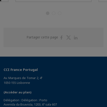
Partager
Partager
Partager
Partager cette page
sur
sur
sur
Facebook
Twitter
Linkedin
CCI France Portugal
Av. Marques de Tomar 2, 4º
1050 155 Lisbonne
(Accéder au plan)
Délégation : Délégation : Porto
Avenida da Boavista, 1203, 6º sala 607