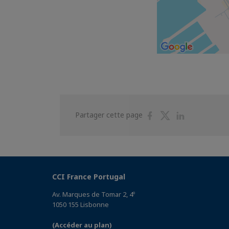
Partager
Partager
Partager
Partager cette page
sur
sur
sur
Facebook
Twitter
Linkedin
CCI France Portugal
Av. Marques de Tomar 2, 4º
1050 155 Lisbonne
(Accéder au plan)