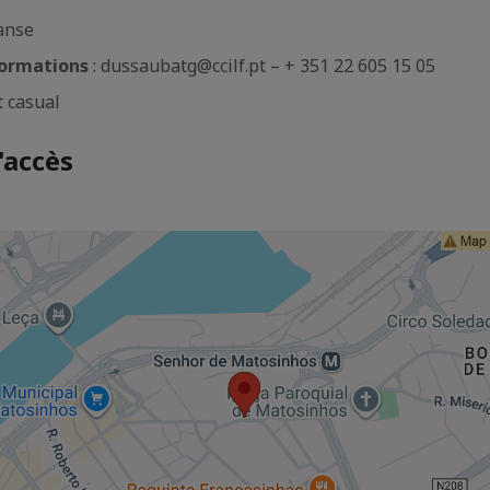
anse
formations
: dussaubatg@ccilf.pt – + 351 22 605 15 05
t casual
'accès