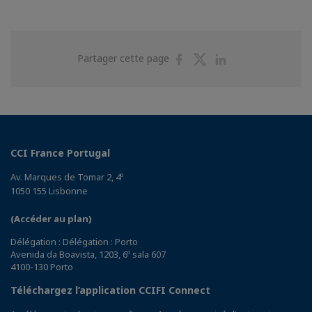
Partager
Partager
Partager
Partager cette page
sur
sur
sur
Facebook
Twitter
Linkedin
CCI France Portugal
Av. Marques de Tomar 2, 4º
1050 155 Lisbonne
(Accéder au plan)
Délégation : Délégation : Porto
Avenida da Boavista, 1203, 6º sala 607
4100-130 Porto
Téléchargez l’application CCIFI Connect