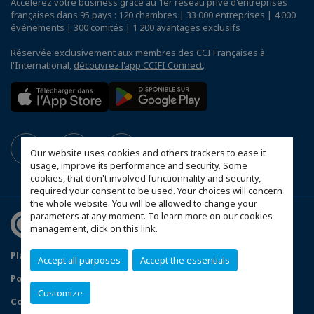
Accélérez votre business grâce au 1er réseau privé d'entreprises
françaises dans 95 pays : 120 chambres | 33 000 entreprises | 4 000
événements | 300 comités | 1 200 avantages exclusifs
Réservée exclusivement aux membres des CCI Françaises à
l'International,
découvrez l'app CCIFI Connect
.
Our website uses cookies and others trackers to ease it
usage, improve its performance and security. Some
cookies, that don't involved functionnality and security,
required your consent to be used. Your choices will concern
the whole website. You will be allowed to change your
parameters at any moment. To learn more on our cookies
management,
click on this link
.
Plan du site
Mentions légales
Accept all purposes
Accept the essentials
Politique de confidentialité
Customize
Configurer vos préférences cookies