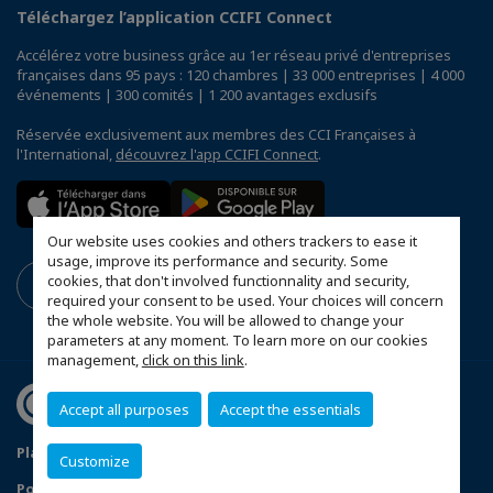
Téléchargez l’application CCIFI Connect
Accélérez votre business grâce au 1er réseau privé d'entreprises
françaises dans 95 pays : 120 chambres | 33 000 entreprises | 4 000
événements | 300 comités | 1 200 avantages exclusifs
Réservée exclusivement aux membres des CCI Françaises à
l'International,
découvrez l'app CCIFI Connect
.
Our website uses cookies and others trackers to ease it
usage, improve its performance and security. Some
cookies, that don't involved functionnality and security,
required your consent to be used. Your choices will concern
the whole website. You will be allowed to change your
parameters at any moment. To learn more on our cookies
management,
click on this link
.
Accept all purposes
Accept the essentials
Plan du site
Mentions légales
Customize
Politique de confidentialité