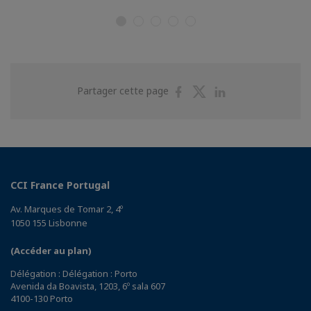
Partager
Partager
Partager
Partager cette page
sur
sur
sur
Facebook
Twitter
Linkedin
CCI France Portugal
Av. Marques de Tomar 2, 4º
1050 155 Lisbonne
(Accéder au plan)
Délégation : Délégation : Porto
Avenida da Boavista, 1203, 6º sala 607
4100-130 Porto