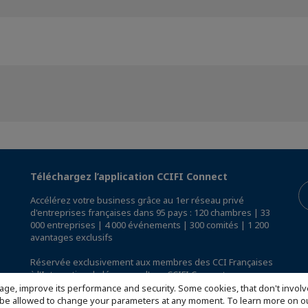
Téléchargez l’application CCIFI Connect
Accélérez votre business grâce au 1er réseau privé
d'entreprises françaises dans 95 pays : 120 chambres | 33
000 entreprises | 4 000 événements | 300 comités | 1 200
avantages exclusifs
Réservée exclusivement aux membres des CCI Françaises
à l'International,
découvrez l'app CCIFI Connect
.
age, improve its performance and security. Some cookies, that don't involv
ill be allowed to change your parameters at any moment. To learn more on