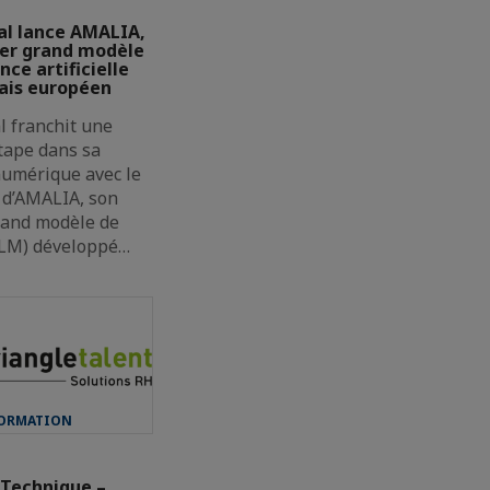
al lance AMALIA,
er grand modèle
nce artificielle
ais européen
l franchit une
tape dans sa
numérique avec le
 d’AMALIA, son
rand modèle de
LLM) développé…
FORMATION
 Technique –