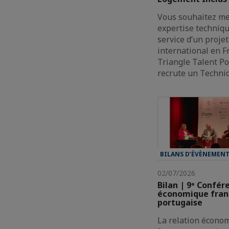
Vous souhaitez me
expertise techniq
service d’un projet
international en F
Triangle Talent Po
recrute un Techni
BILANS D’ÉVÈNEMEN
02/07/2026
Bilan | 9ᵉ Confér
économique fran
portugaise
La relation écono