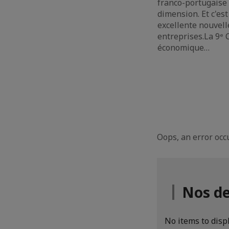
franco-portugaise
dimension. Et c'es
excellente nouvell
entreprises.La 9ᵉ
économique…
Oops, an error oc
Nos d
No items to disp