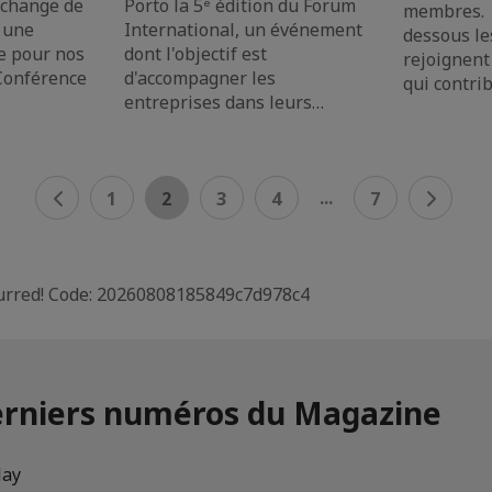
 change de
Porto la 5ᵉ édition du Forum
membres. 
t une
International, un événement
dessous le
e pour nos
dont l'objectif est
rejoignent
 Conférence
d'accompagner les
qui contri
entreprises dans leurs…
...
1
2
3
4
7
curred! Code: 20260808185849c7d978c4
erniers numéros du Magazine
lay