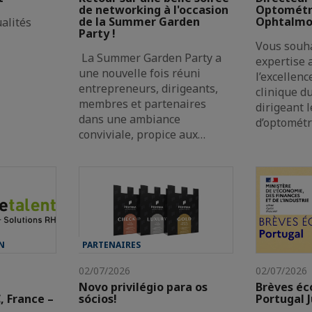
de networking à l'occasion
Optométri
de la Summer Garden
Ophtalmol
alités
Party !
Vous souha
La Summer Garden Party a
expertise 
une nouvelle fois réuni
l’excellenc
entrepreneurs, dirigeants,
clinique d
membres et partenaires
dirigeant 
dans une ambiance
d’optométr
conviviale, propice aux…
N
PARTENAIRES
02/07/2026
02/07/2026
Novo privilégio para os
Brèves é
 France –
sócios!
Portugal J