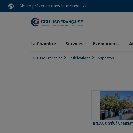
Notre présence dans le monde
La Chambre
Services
Evènements
A
CCI Luso Française
Publications
Aspectos
BILANS D’ÉVÈNEMEN