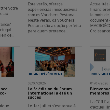
Este verão, ofereça
Actualités
ttre votre
experiências inesquecíveis
financière
ue au
com os Vouchers Pestana
le mois de
Neste verão, os Vouchers
document 
rance?
Pestana são a opção perfeita
MACROÉC
rtugal
para quem pretende…
Croissance
cien de…
T
BILANS D’ÉVÈNEMENT
NOUVEAUX 
02/07/2026
01/07/2026
ence
La 5ᵉ édition du Forum
Bienvenu
co-
International a été un
membres |
succès
La CCILF a 
mique
Le 1er Juillet s'est tenue à
d’accueill