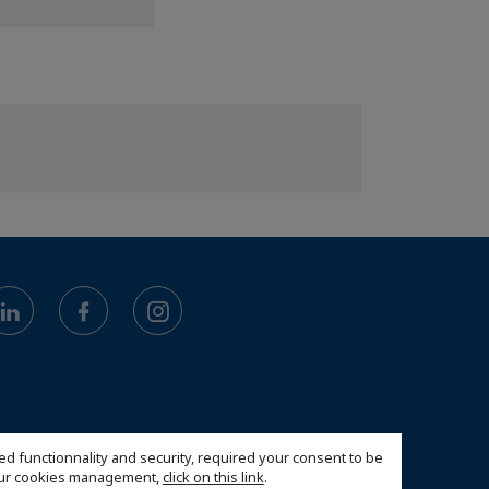
ed functionnality and security, required your consent to be
 our cookies management,
click on this link
.