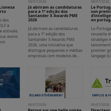
08/07/2026
08/07/2026
 Lionesa
Já abriram as candidaturas
Le Portug
rto
para a 1ª edição dos
son premi
Santander X Awards PME
d’intellige
2026
en portug
e des
ILF à
Já abriram as candidaturas
Le Portuga
e estivale.
para a 1ª edição dos
nouvelle é
nous avons
Santander X Awards PME
stratégie 
ent
2026, uma iniciativa que
lancement
distingue pequenas e médias
premier g
empresas com modelos de…
langage (
BILANS D’ÉVÈNEMENT
EMPLOI & 
06/07/2026
06/07/2026
t
Retour sur une belle soirée
Directeur