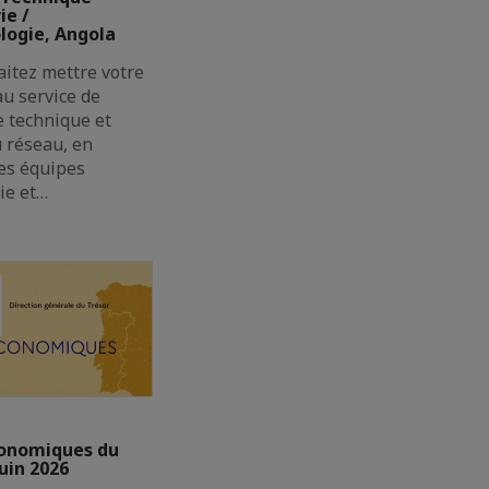
e /
ogie, Angola
itez mettre votre
au service de
e technique et
u réseau, en
les équipes
ie et…
conomiques du
uin 2026